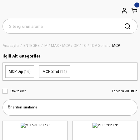
Anasayfa
ENTEGRE
M / MAX / MCP / OP / TC / TDA Serisi
MCP
İlgili Alt Kategoriler
MCP Dip
(16)
MCP Smd
(14)
Toplam 30 ürün
Stoktakiler