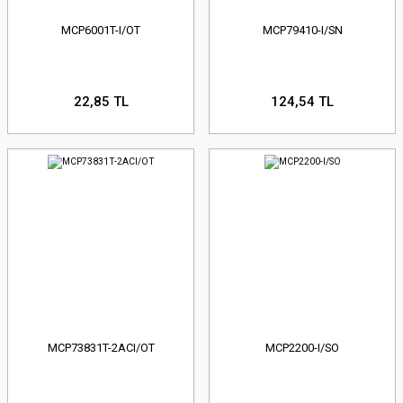
MCP6001T-I/OT
MCP79410-I/SN
22,85 TL
124,54 TL
MCP73831T-2ACI/OT
MCP2200-I/SO