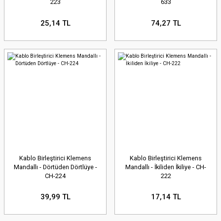
223
633
25,14 TL
74,27 TL
Kablo Birleştirici Klemens
Kablo Birleştirici Klemens
Mandallı - Dörtüden Dörtlüye -
Mandallı - İkiliden İkiliye - CH-
CH-224
222
39,99 TL
17,14 TL