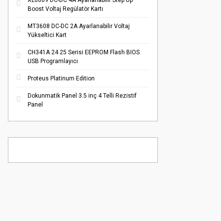
XL6009 DC-DC 4A Ayarlanabilir Step Up
Boost Voltaj Regülatör Kartı
MT3608 DC-DC 2A Ayarlanabilir Voltaj
Yükseltici Kart
CH341A 24 25 Serisi EEPROM Flash BIOS
USB Programlayıcı
Proteus Platinum Edition
Dokunmatik Panel 3.5 inç 4 Telli Rezistif
Panel