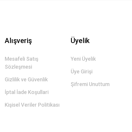
Alışveriş
Üyelik
Mesafeli Satış
Yeni Üyelik
Sözleşmesi
Üye Girişi
Gizlilik ve Güvenlik
Şifremi Unuttum
İptal İade Koşullari
Kişisel Veriler Politikası