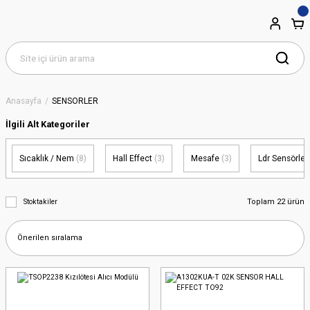
Anasayfa
SENSÖRLER
İlgili Alt Kategoriler
Sıcaklık / Nem
(8)
Hall Effect
(3)
Mesafe
(3)
Ldr Sensörler
Toplam 22 ürün
Stoktakiler