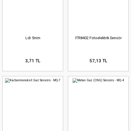
Ldr 5mm
ITR8402 Fotoelektrik Sensör
3,71 TL
57,13 TL