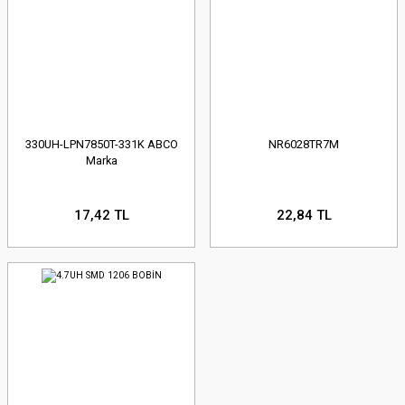
330UH-LPN7850T-331K ABCO
NR6028TR7M
Marka
17,42 TL
22,84 TL