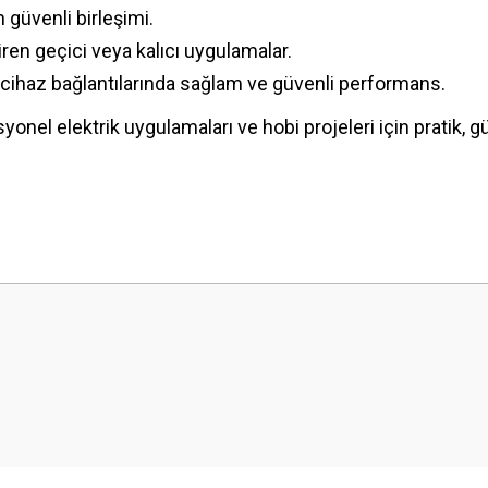
n güvenli birleşimi.
ren geçici veya kalıcı uygulamalar.
cihaz bağlantılarında sağlam ve güvenli performans.
syonel elektrik uygulamaları ve hobi projeleri için pratik, gü
 yetersiz gördüğünüz noktaları öneri formunu kullanarak tarafımıza iletebilirsini
Bu ürüne ilk yorumu siz yapın!
Sitemize ilk yorumu siz yapın!
Deneyimini Paylaş
Yorum Yaz