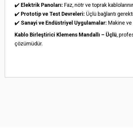
✔️
Elektrik Panoları:
Faz, nötr ve toprak kablolarını
✔️
Prototip ve Test Devreleri:
Üçlü bağlantı gerekti
✔️
Sanayi ve Endüstriyel Uygulamalar:
Makine ve 
Kablo Birleştirici Klemens Mandallı – Üçlü
, profe
çözümüdür.
Bu ürünün fiyat bilgisi, resim, ürün açıklamalarında ve diğer konularda
Görüş ve önerileriniz için teşekkür ederiz.
Ürün resmi kalitesiz, bozuk veya görüntülenemiyor.
Ürün açıklamasında eksik bilgiler bulunuyor.
Ürün bilgilerinde hatalar bulunuyor.
Ürün fiyatı diğer sitelerden daha pahalı.
Bu ürüne benzer farklı alternatifler olmalı.