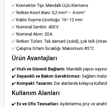
✅ Konnektör Tipi: Mandallı Üçlü Klemens
✅ İletken Kesit Alanı: 0,2 mm² – 4 mm²
✅ Kablo Soyma Uzunluğu: 10–12 mm
✅ Nominal Gerilim: 400 V
✅ Nominal Akım: 20 A
✅ İletken Türleri: Tek damarlı (solid), çok telli (st
✅ Çalışma Ortam Sıcaklığı: Maksimum 85 °C
Ürün Avantajları
✔️
Hızlı ve Güvenli Bağlantı:
Mandallı yapısı sayesin
✔️
Dayanıklı ve Bakım Gerektirmez:
Sağlam malzem
✔️
Kompakt Tasarım:
Dar alanlarda kolayca kullanıla
Kullanım Alanları
✔️
Ev ve Ofis Tesisatları:
Aydınlatma, priz ve anahta