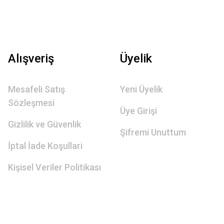
Alışveriş
Üyelik
Mesafeli Satış
Yeni Üyelik
Sözleşmesi
Üye Girişi
Gizlilik ve Güvenlik
Şifremi Unuttum
İptal İade Koşullari
Kişisel Veriler Politikası