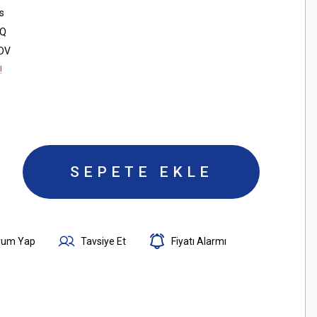
s
Q
KDV
!
SEPETE EKLE
rum Yap
Tavsiye Et
Fiyatı Alarmı