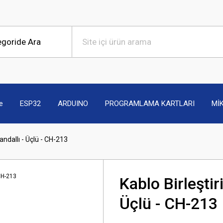
e
ESP32
ARDUINO
PROGRAMLAMA KARTLARI
Mİ
andallı - Üçlü - CH-213
Kablo Birleşti
Üçlü - CH-213