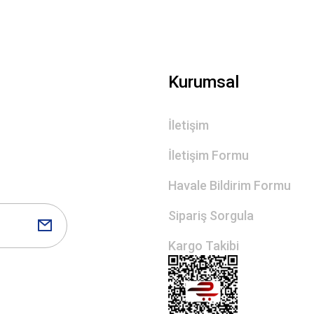
Gönder
Kurumsal
İletişim
İletişim Formu
Havale Bildirim Formu
Sipariş Sorgula
Kargo Takibi