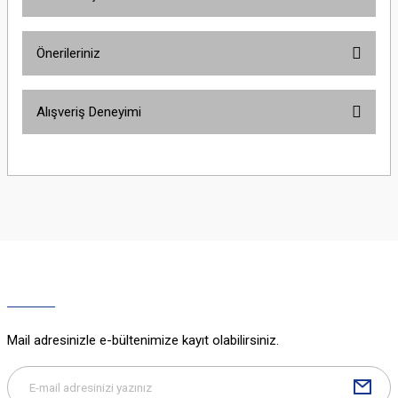
Bu ürüne ilk yorumu siz yapın!
Önerileriniz
Yorum Yaz
Bu ürünün fiyat bilgisi, resim, ürün açıklamalarında ve diğer konularda
Alışveriş Deneyimi
yetersiz gördüğünüz noktaları öneri formunu kullanarak tarafımıza
iletebilirsiniz.
Görüş ve önerileriniz için teşekkür ederiz.
Sitemize ilk yorumu siz yapın!
Ürün resmi kalitesiz, bozuk veya görüntülenemiyor.
Ürün açıklamasında eksik bilgiler bulunuyor.
Deneyimini Paylaş
Ürün bilgilerinde hatalar bulunuyor.
Ürün fiyatı diğer sitelerden daha pahalı.
Bu ürüne benzer farklı alternatifler olmalı.
Mail adresinizle e-bültenimize kayıt olabilirsiniz.