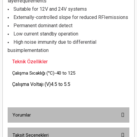
layerrequirements
Suitable for 12V and 24V systems
Externally-controlled slope for reduced RFIemissions
Permanent dominant detect
Low current standby operation
High noise immunity due to differential
busimplementation
Teknik Özellikler
Çalışma Sıcaklığı (°C)
-40 to 125
Çalışma Voltajı (V)
4.5 to 5.5
Yorumlar
Taksit Seçenekleri