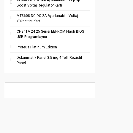
XL6009 DC-DC 4A Ayarlanabilir Step Up
Boost Voltaj Regülatör Kartı
MT3608 DC-DC 2A Ayarlanabilir Voltaj
Yükseltici Kart
CH341A 24 25 Serisi EEPROM Flash BIOS
USB Programlayıcı
Proteus Platinum Edition
Dokunmatik Panel 3.5 inç 4 Telli Rezistif
Panel