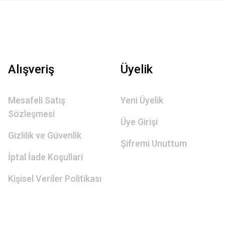
Alışveriş
Üyelik
Mesafeli Satış
Yeni Üyelik
Sözleşmesi
Üye Girişi
Gizlilik ve Güvenlik
Şifremi Unuttum
İptal İade Koşullari
Kişisel Veriler Politikası