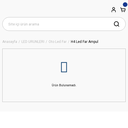
Anasayfa
LED ÜRÜNLERİ
Oto Led Far
H4 Led Far Ampul
Ürün Bulunamadı.