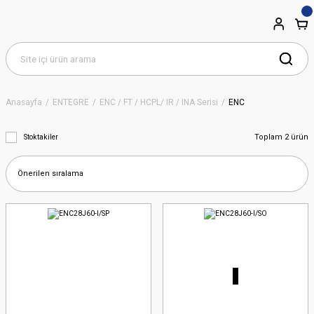
Anasayfa
ENTEGRE
ENC / FT / HCPL/ IR / INA Serisi
ENC
Toplam 2 ürün
Stoktakiler