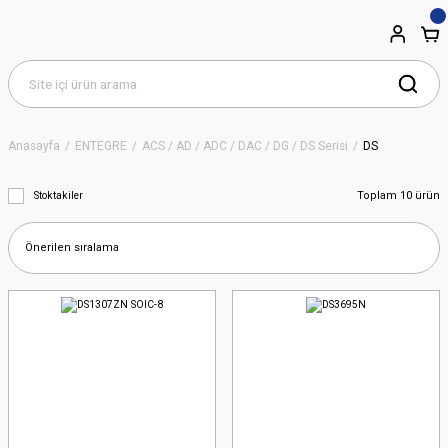
Anasayfa
ENTEGRE
ACS / AD / ADC / DAC / DG / DS Serisi
DS
Toplam 10 ürün
Stoktakiler