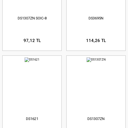
DS1307ZN SOIC-8
DS3695N
97,12 TL
114,26 TL
DS1621
DS1307ZN