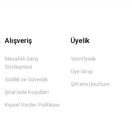
Alışveriş
Üyelik
Mesafeli Satış
Yeni Üyelik
Sözleşmesi
Üye Girişi
Gizlilik ve Güvenlik
Şifremi Unuttum
İptal İade Koşullari
Kişisel Veriler Politikası