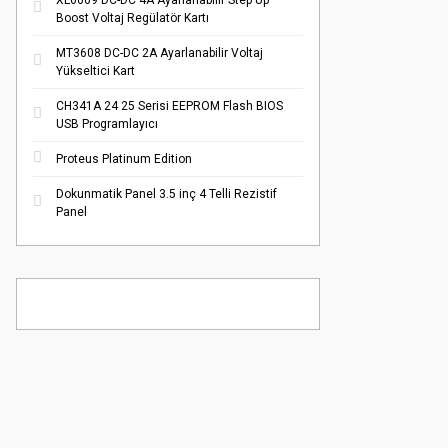
XL6009 DC-DC 4A Ayarlanabilir Step Up
Boost Voltaj Regülatör Kartı
MT3608 DC-DC 2A Ayarlanabilir Voltaj
Yükseltici Kart
CH341A 24 25 Serisi EEPROM Flash BIOS
USB Programlayıcı
Proteus Platinum Edition
Dokunmatik Panel 3.5 inç 4 Telli Rezistif
Panel