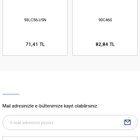
93LC56-I/SN
93C46S
71,41 TL
82,84 TL
Mail adresinizle e-bültenimize kayıt olabilirsiniz.