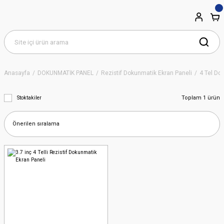
Anasayfa
DOKUNMATİK PANEL
Rezistif Dokunmatik Ekran Paneli
4 Tel Do
Toplam 1 ürün
Stoktakiler