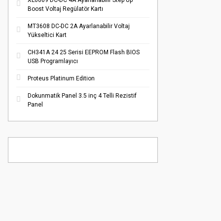
XL6009 DC-DC 4A Ayarlanabilir Step Up
Boost Voltaj Regülatör Kartı
MT3608 DC-DC 2A Ayarlanabilir Voltaj
Yükseltici Kart
CH341A 24 25 Serisi EEPROM Flash BIOS
USB Programlayıcı
Proteus Platinum Edition
Dokunmatik Panel 3.5 inç 4 Telli Rezistif
Panel