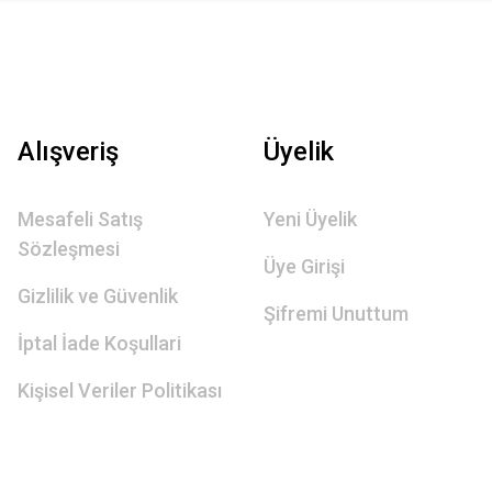
Alışveriş
Üyelik
Mesafeli Satış
Yeni Üyelik
Sözleşmesi
Üye Girişi
Gizlilik ve Güvenlik
Şifremi Unuttum
İptal İade Koşullari
Kişisel Veriler Politikası