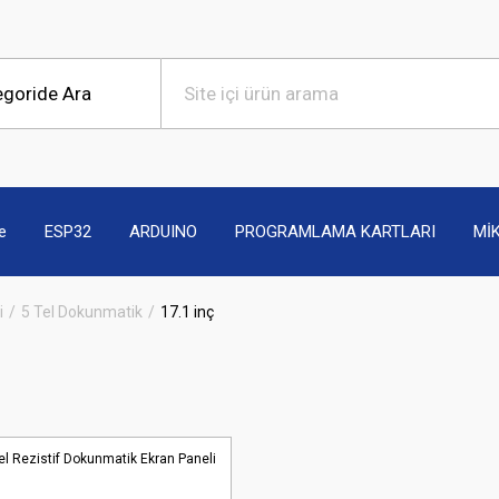
e
ESP32
ARDUINO
PROGRAMLAMA KARTLARI
Mİ
i
5 Tel Dokunmatik
17.1 inç