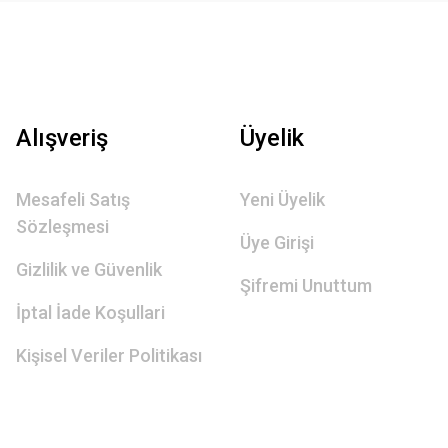
Alışveriş
Üyelik
Mesafeli Satış
Yeni Üyelik
Sözleşmesi
Üye Girişi
Gizlilik ve Güvenlik
Şifremi Unuttum
İptal İade Koşullari
Kişisel Veriler Politikası