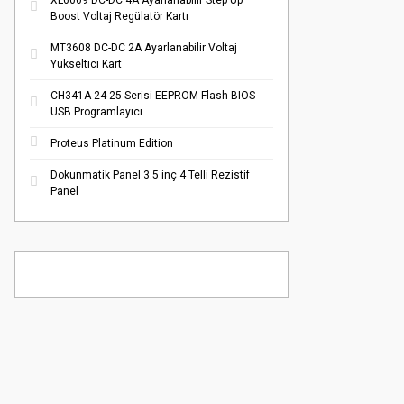
XL6009 DC-DC 4A Ayarlanabilir Step Up
Boost Voltaj Regülatör Kartı
MT3608 DC-DC 2A Ayarlanabilir Voltaj
Yükseltici Kart
CH341A 24 25 Serisi EEPROM Flash BIOS
USB Programlayıcı
Proteus Platinum Edition
Dokunmatik Panel 3.5 inç 4 Telli Rezistif
Panel