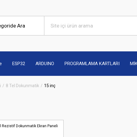
e
ESP32
ARDUINO
PROGRAMLAMA KARTLARI
Mİ
i
8 Tel Dokunmatik
15 inç