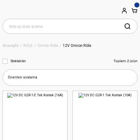
Anasayfa
RÖLE
Omron Röle
12V Omron Röle
Toplam 2 ürün
Stoktakiler