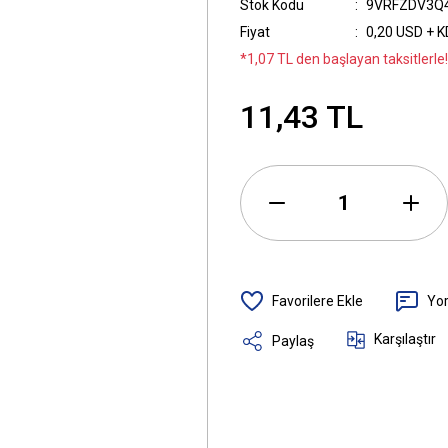
Stok Kodu
9VRFZDV3Q
Fiyat
0,20 USD + 
*1,07 TL den başlayan taksitlerle!
11,43 TL
Yo
Karşılaştır
Paylaş