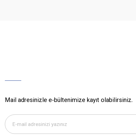
Ürün bilgilerinde hatalar bulunuyor.
Ürün fiyatı diğer sitelerden daha pahalı.
Bu ürüne benzer farklı alternatifler olmalı.
Mail adresinizle e-bültenimize kayıt olabilirsiniz.