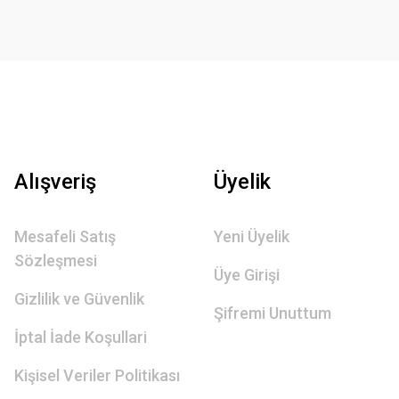
Alışveriş
Üyelik
Mesafeli Satış
Yeni Üyelik
Sözleşmesi
Üye Girişi
Gizlilik ve Güvenlik
Şifremi Unuttum
İptal İade Koşullari
Kişisel Veriler Politikası