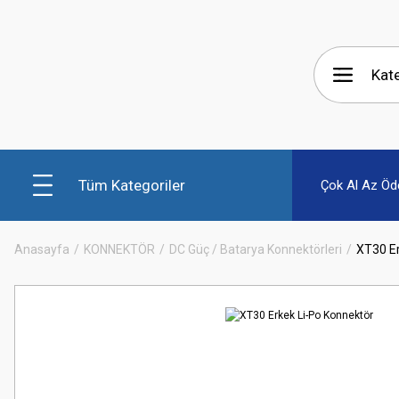
Tüm Kategoriler
Çok Al Az Öd
Anasayfa
KONNEKTÖR
DC Güç / Batarya Konnektörleri
XT30 Er