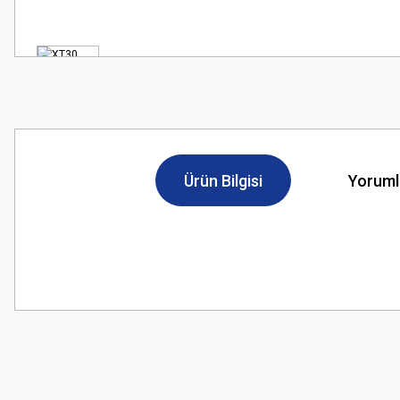
Ürün Bilgisi
Yoruml
Bu ürünün fiyat bilgisi, resim, ürün açıklamalarında ve diğer konularda
Görüş ve önerileriniz için teşekkür ederiz.
Ürün resmi kalitesiz, bozuk veya görüntülenemiyor.
Ürün açıklamasında eksik bilgiler bulunuyor.