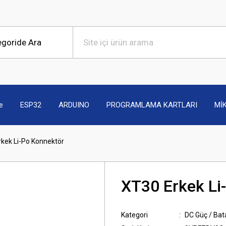
e
ESP32
ARDUINO
PROGRAMLAMA KARTLARI
Mİ
kek Li-Po Konnektör
XT30 Erkek Li
Kategori
DC Güç / Bat