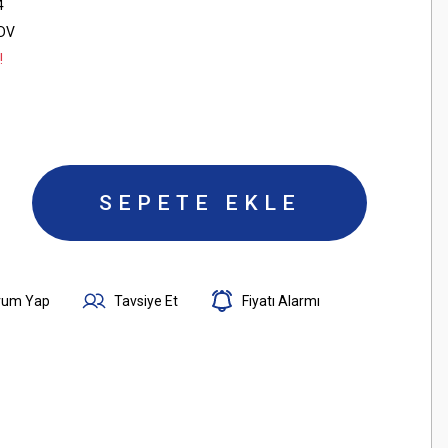
4
KDV
!
SEPETE EKLE
rum Yap
Tavsiye Et
Fiyatı Alarmı