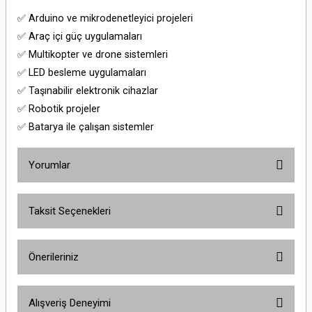
✅ Arduino ve mikrodenetleyici projeleri
✅ Araç içi güç uygulamaları
✅ Multikopter ve drone sistemleri
✅ LED besleme uygulamaları
✅ Taşınabilir elektronik cihazlar
✅ Robotik projeler
✅ Batarya ile çalışan sistemler
Yorumlar
Taksit Seçenekleri
Bu ürüne ilk yorumu siz yapın!
Önerileriniz
Yorum Yaz
Bu ürünün fiyat bilgisi, resim, ürün açıklamalarında ve diğer konularda
Alışveriş Deneyimi
yetersiz gördüğünüz noktaları öneri formunu kullanarak tarafımıza