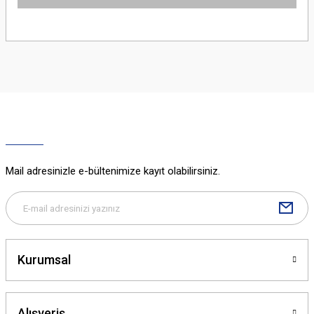
iletebilirsiniz.
Görüş ve önerileriniz için teşekkür ederiz.
Sitemize ilk yorumu siz yapın!
Ürün resmi kalitesiz, bozuk veya görüntülenemiyor.
Ürün açıklamasında eksik bilgiler bulunuyor.
Deneyimini Paylaş
Ürün bilgilerinde hatalar bulunuyor.
Ürün fiyatı diğer sitelerden daha pahalı.
Bu ürüne benzer farklı alternatifler olmalı.
Mail adresinizle e-bültenimize kayıt olabilirsiniz.
Gönder
Kurumsal
Alışveriş