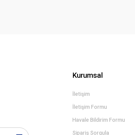
Deneyimini Paylaş
Yorum Yaz
Gönder
Kurumsal
İletişim
İletişim Formu
Havale Bildirim Formu
Sipariş Sorgula