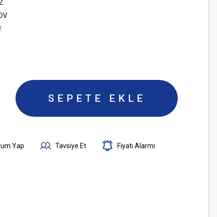
Z
KDV
!
SEPETE EKLE
rum Yap
Tavsiye Et
Fiyatı Alarmı