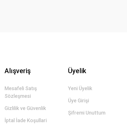
Alışveriş
Üyelik
Mesafeli Satış
Yeni Üyelik
Sözleşmesi
Üye Girişi
Gizlilik ve Güvenlik
Şifremi Unuttum
İptal İade Koşullari