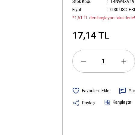
Stok Kodu
T4NW4XV19
Fiyat
0,30 USD + 
*1,61 TL den başlayan taksitlerle!
17,14 TL
Yo
Karşılaştır
Paylaş