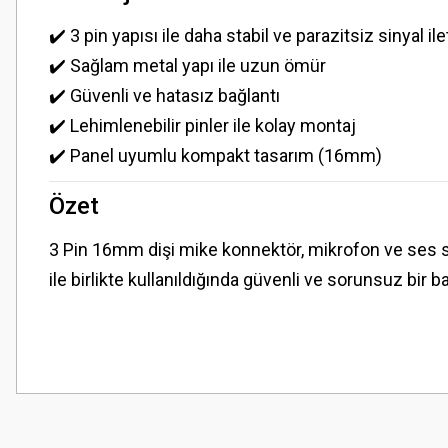
✔️ 3 pin yapısı ile daha stabil ve parazitsiz sinyal ile
✔️ Sağlam metal yapı ile uzun ömür
✔️ Güvenli ve hatasız bağlantı
✔️ Lehimlenebilir pinler ile kolay montaj
✔️ Panel uyumlu kompakt tasarım (16mm)
Özet
3 Pin 16mm dişi mike konnektör, mikrofon ve ses 
ile birlikte kullanıldığında güvenli ve sorunsuz bir b
Bu ürünün fiyat bilgisi, resim, ürün açıklamalarında ve diğer konularda
Görüş ve önerileriniz için teşekkür ederiz.
Ürün resmi kalitesiz, bozuk veya görüntülenemiyor.