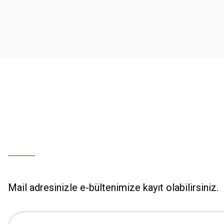
Ürün açıklamasında eksik bilgiler bulunuyor.
Ürün bilgilerinde hatalar bulunuyor.
Ürün fiyatı diğer sitelerden daha pahalı.
Bu ürüne benzer farklı alternatifler olmalı.
Mail adresinizle e-bültenimize kayıt olabilirsiniz.