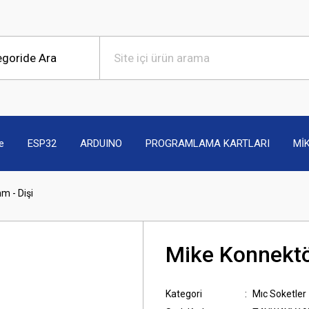
e
ESP32
ARDUINO
PROGRAMLAMA KARTLARI
Mİ
m - Dişi
Mike Konnektö
Kategori
Mıc Soketler