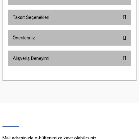
Taksit Seçenekleri
Bu ürüne ilk yorumu siz yapın!
Önerileriniz
Yorum Yaz
Bu ürünün fiyat bilgisi, resim, ürün açıklamalarında ve diğer konularda
Alışveriş Deneyimi
yetersiz gördüğünüz noktaları öneri formunu kullanarak tarafımıza
iletebilirsiniz.
Görüş ve önerileriniz için teşekkür ederiz.
Sitemize ilk yorumu siz yapın!
Ürün resmi kalitesiz, bozuk veya görüntülenemiyor.
Ürün açıklamasında eksik bilgiler bulunuyor.
Deneyimini Paylaş
Ürün bilgilerinde hatalar bulunuyor.
Ürün fiyatı diğer sitelerden daha pahalı.
Bu ürüne benzer farklı alternatifler olmalı.
Mail adresinizle e-bültenimize kayıt olabilirsiniz.