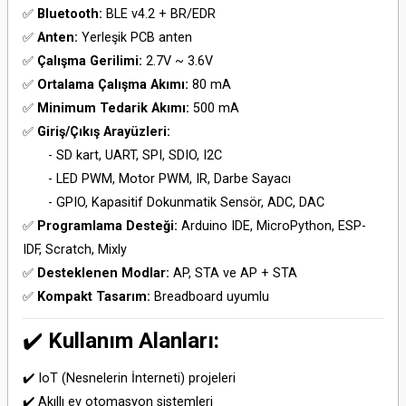
✅
Bluetooth:
BLE v4.2 + BR/EDR
✅
Anten:
Yerleşik PCB anten
✅
Çalışma Gerilimi:
2.7V ~ 3.6V
✅
Ortalama Çalışma Akımı:
80 mA
✅
Minimum Tedarik Akımı:
500 mA
✅
Giriş/Çıkış Arayüzleri:
- SD kart, UART, SPI, SDIO, I2C
- LED PWM, Motor PWM, IR, Darbe Sayacı
- GPIO, Kapasitif Dokunmatik Sensör, ADC, DAC
✅
Programlama Desteği:
Arduino IDE, MicroPython, ESP-
IDF, Scratch, Mixly
✅
Desteklenen Modlar:
AP, STA ve AP + STA
✅
Kompakt Tasarım:
Breadboard uyumlu
✔️
Kullanım Alanları:
✔️ IoT (Nesnelerin İnterneti) projeleri
✔️ Akıllı ev otomasyon sistemleri