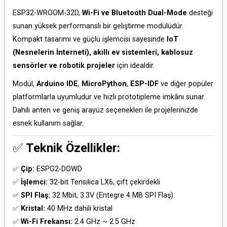
ESP32-WROOM-32D,
Wi-Fi ve Bluetooth Dual-Mode
desteği
sunan yüksek performanslı bir geliştirme modülüdür.
Kompakt tasarımı ve güçlü işlemcisi sayesinde
IoT
(Nesnelerin İnterneti), akıllı ev sistemleri, kablosuz
sensörler ve robotik projeler
için idealdir.
Modül,
Arduino IDE
,
MicroPython
,
ESP-IDF
ve diğer popüler
platformlarla uyumludur ve hızlı prototipleme imkânı sunar.
Dahili anten ve geniş arayüz seçenekleri ile projelerinizde
esnek kullanım sağlar.
✅
Teknik Özellikler:
✅
Çip:
ESPG2-DOWD
✅
İşlemci:
32-bit Tensilica LX6, çift çekirdekli
✅
SPI Flaş:
32 Mbit, 3.3V (Entegre 4 MB SPI Flaş)
✅
Kristal:
40 MHz dahili kristal
✅
Wi-Fi Frekansı:
2.4 GHz ~ 2.5 GHz