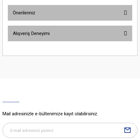
Önerileriniz
Yorum Yaz
Bu ürünün fiyat bilgisi, resim, ürün açıklamalarında ve diğer konularda
Alışveriş Deneyimi
yetersiz gördüğünüz noktaları öneri formunu kullanarak tarafımıza
iletebilirsiniz.
Görüş ve önerileriniz için teşekkür ederiz.
Sitemize ilk yorumu siz yapın!
Ürün resmi kalitesiz, bozuk veya görüntülenemiyor.
Ürün açıklamasında eksik bilgiler bulunuyor.
Deneyimini Paylaş
Ürün bilgilerinde hatalar bulunuyor.
Ürün fiyatı diğer sitelerden daha pahalı.
Bu ürüne benzer farklı alternatifler olmalı.
Mail adresinizle e-bültenimize kayıt olabilirsiniz.
Gönder