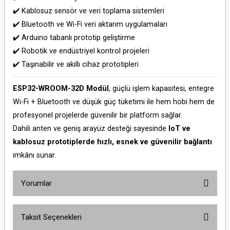
✔️ Kablosuz sensör ve veri toplama sistemleri
✔️ Bluetooth ve Wi-Fi veri aktarım uygulamaları
✔️ Arduino tabanlı prototip geliştirme
✔️ Robotik ve endüstriyel kontrol projeleri
✔️ Taşınabilir ve akıllı cihaz prototipleri
ESP32-WROOM-32D Modül
, güçlü işlem kapasitesi, entegre
Wi-Fi + Bluetooth ve düşük güç tüketimi ile hem hobi hem de
profesyonel projelerde güvenilir bir platform sağlar.
Dahili anten ve geniş arayüz desteği sayesinde
IoT ve
kablosuz prototiplerde hızlı, esnek ve güvenilir bağlantı
imkânı sunar.
Yorumlar
Taksit Seçenekleri
Bu ürüne ilk yorumu siz yapın!