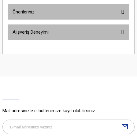
Önerileriniz
Yorum Yaz
Bu ürünün fiyat bilgisi, resim, ürün açıklamalarında ve diğer konularda
Alışveriş Deneyimi
yetersiz gördüğünüz noktaları öneri formunu kullanarak tarafımıza
iletebilirsiniz.
Görüş ve önerileriniz için teşekkür ederiz.
Sitemize ilk yorumu siz yapın!
Ürün resmi kalitesiz, bozuk veya görüntülenemiyor.
Ürün açıklamasında eksik bilgiler bulunuyor.
Deneyimini Paylaş
Ürün bilgilerinde hatalar bulunuyor.
Ürün fiyatı diğer sitelerden daha pahalı.
Bu ürüne benzer farklı alternatifler olmalı.
Mail adresinizle e-bültenimize kayıt olabilirsiniz.
Gönder