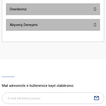
Önerileriniz
Yorum Yaz
Bu ürünün fiyat bilgisi, resim, ürün açıklamalarında ve diğer konularda
Alışveriş Deneyimi
yetersiz gördüğünüz noktaları öneri formunu kullanarak tarafımıza
iletebilirsiniz.
Görüş ve önerileriniz için teşekkür ederiz.
Sitemize ilk yorumu siz yapın!
Ürün resmi kalitesiz, bozuk veya görüntülenemiyor.
Ürün açıklamasında eksik bilgiler bulunuyor.
Deneyimini Paylaş
Ürün bilgilerinde hatalar bulunuyor.
Ürün fiyatı diğer sitelerden daha pahalı.
Bu ürüne benzer farklı alternatifler olmalı.
Mail adresinizle e-bültenimize kayıt olabilirsiniz.
Gönder