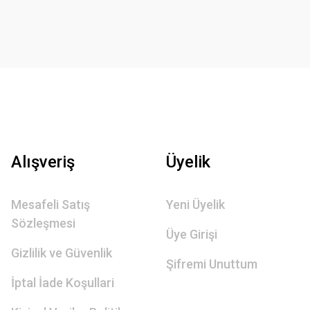
Alışveriş
Üyelik
Mesafeli Satış
Yeni Üyelik
Sözleşmesi
Üye Girişi
Gizlilik ve Güvenlik
Şifremi Unuttum
İptal İade Koşullari