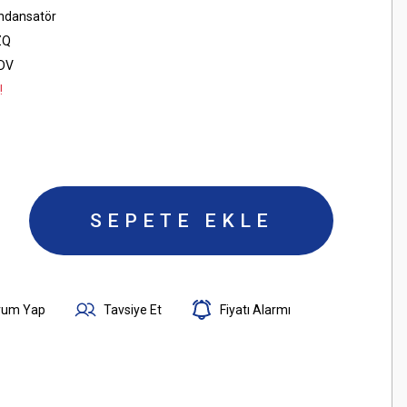
ondansatör
ZQ
KDV
!
SEPETE EKLE
rum Yap
Tavsiye Et
Fiyatı Alarmı