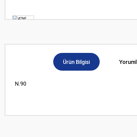
Ürün Bilgisi
Yoruml
N.90
Bu ürünün fiyat bilgisi, resim, ürün açıklamalarında ve diğer konularda
Görüş ve önerileriniz için teşekkür ederiz.
Ürün resmi kalitesiz, bozuk veya görüntülenemiyor.