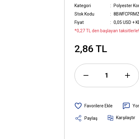
Kategori
Polyester K
Stok Kodu
8BWFCPRM
Fiyat
0,05 USD + 
*0,27 TL den başlayan taksitlerle!
2,86 TL
Yo
Karşılaştır
Paylaş