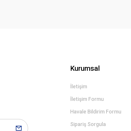
Deneyimini Paylaş
Yorum Yaz
Gönder
Kurumsal
İletişim
İletişim Formu
Havale Bildirim Formu
Sipariş Sorgula