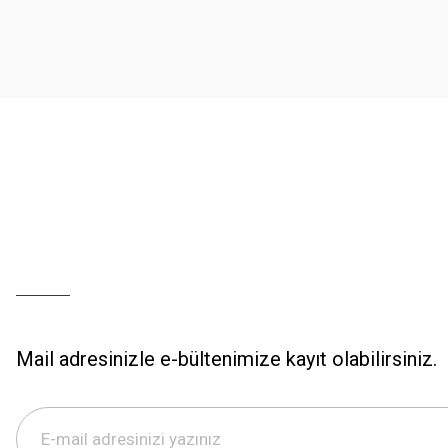
Ürün açıklamasında eksik bilgiler bulunuyor.
Ürün bilgilerinde hatalar bulunuyor.
Ürün fiyatı diğer sitelerden daha pahalı.
Bu ürüne benzer farklı alternatifler olmalı.
Mail adresinizle e-bültenimize kayıt olabilirsiniz.