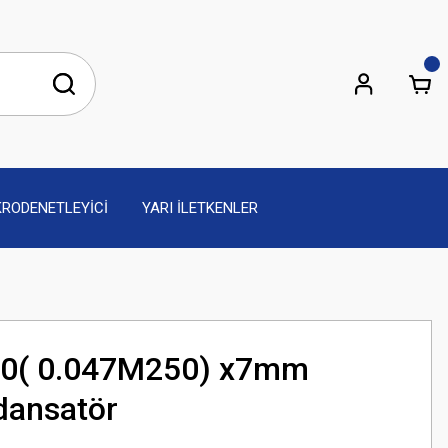
KRODENETLEYİCİ
YARI İLETKENLER
0( 0.047M250) x7mm
dansatör