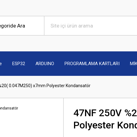
e
ESP32
ARDUINO
PROGRAMLAMA KARTLARI
Mİ
%20( 0.047M250) x7mm Polyester Kondansatör
47NF 250V %2
Polyester Kon