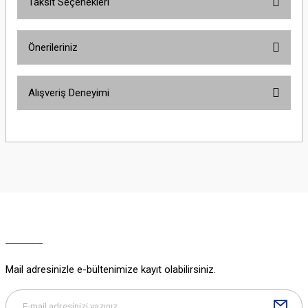
Taksit Seçenekleri
Bu ürüne ilk yorumu siz yapın!
Önerileriniz
Yorum Yaz
Bu ürünün fiyat bilgisi, resim, ürün açıklamalarında ve diğer konularda
Alışveriş Deneyimi
yetersiz gördüğünüz noktaları öneri formunu kullanarak tarafımıza
iletebilirsiniz.
Görüş ve önerileriniz için teşekkür ederiz.
Sitemize ilk yorumu siz yapın!
Ürün resmi kalitesiz, bozuk veya görüntülenemiyor.
Ürün açıklamasında eksik bilgiler bulunuyor.
Deneyimini Paylaş
Ürün bilgilerinde hatalar bulunuyor.
Ürün fiyatı diğer sitelerden daha pahalı.
Bu ürüne benzer farklı alternatifler olmalı.
Mail adresinizle e-bültenimize kayıt olabilirsiniz.