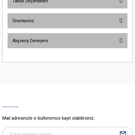
Taksit Seçenekleri
Bu ürüne ilk yorumu siz yapın!
Önerileriniz
Yorum Yaz
Bu ürünün fiyat bilgisi, resim, ürün açıklamalarında ve diğer konularda
Alışveriş Deneyimi
yetersiz gördüğünüz noktaları öneri formunu kullanarak tarafımıza
iletebilirsiniz.
Görüş ve önerileriniz için teşekkür ederiz.
Sitemize ilk yorumu siz yapın!
Ürün resmi kalitesiz, bozuk veya görüntülenemiyor.
Ürün açıklamasında eksik bilgiler bulunuyor.
Deneyimini Paylaş
Ürün bilgilerinde hatalar bulunuyor.
Ürün fiyatı diğer sitelerden daha pahalı.
Bu ürüne benzer farklı alternatifler olmalı.
Mail adresinizle e-bültenimize kayıt olabilirsiniz.