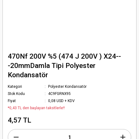
470Nf 200V %5 (474 J 200V ) X24--
-20mmDamla Tipi Polyester
Kondansatör
Kategori
Polyester Kondansatör
Stok Kodu
4C9FGRNX95
Fiyat
0,08 USD + KDV
*0,43 TL den başlayan taksitlerle!!
4,57 TL