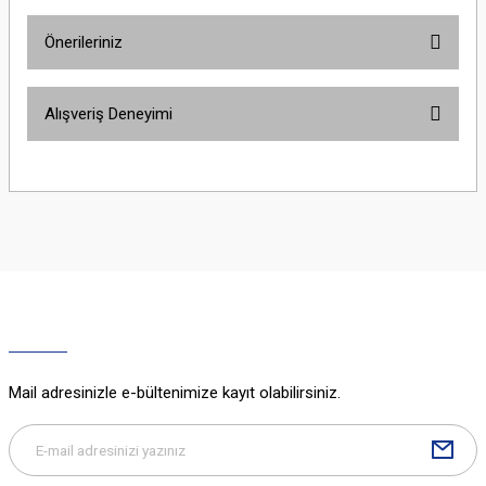
Önerileriniz
Yorum Yaz
Bu ürünün fiyat bilgisi, resim, ürün açıklamalarında ve diğer konularda
Alışveriş Deneyimi
yetersiz gördüğünüz noktaları öneri formunu kullanarak tarafımıza
iletebilirsiniz.
Görüş ve önerileriniz için teşekkür ederiz.
Sitemize ilk yorumu siz yapın!
Ürün resmi kalitesiz, bozuk veya görüntülenemiyor.
Ürün açıklamasında eksik bilgiler bulunuyor.
Deneyimini Paylaş
Ürün bilgilerinde hatalar bulunuyor.
Ürün fiyatı diğer sitelerden daha pahalı.
Bu ürüne benzer farklı alternatifler olmalı.
Mail adresinizle e-bültenimize kayıt olabilirsiniz.
Gönder