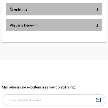
Önerileriniz
Yorum Yaz
Bu ürünün fiyat bilgisi, resim, ürün açıklamalarında ve diğer konularda
Alışveriş Deneyimi
yetersiz gördüğünüz noktaları öneri formunu kullanarak tarafımıza
iletebilirsiniz.
Görüş ve önerileriniz için teşekkür ederiz.
Sitemize ilk yorumu siz yapın!
Ürün resmi kalitesiz, bozuk veya görüntülenemiyor.
Ürün açıklamasında eksik bilgiler bulunuyor.
Deneyimini Paylaş
Ürün bilgilerinde hatalar bulunuyor.
Ürün fiyatı diğer sitelerden daha pahalı.
Bu ürüne benzer farklı alternatifler olmalı.
Mail adresinizle e-bültenimize kayıt olabilirsiniz.
Gönder