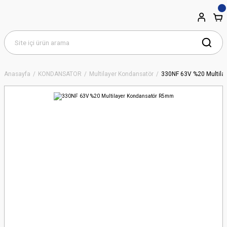
Anasayfa
KONDANSATÖR
Multilayer Kondansatör
330NF 63V %20 Multil