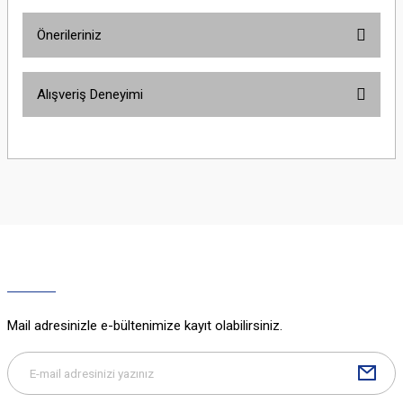
Önerileriniz
Yorum Yaz
Bu ürünün fiyat bilgisi, resim, ürün açıklamalarında ve diğer konularda
Alışveriş Deneyimi
yetersiz gördüğünüz noktaları öneri formunu kullanarak tarafımıza
iletebilirsiniz.
Görüş ve önerileriniz için teşekkür ederiz.
Sitemize ilk yorumu siz yapın!
Ürün resmi kalitesiz, bozuk veya görüntülenemiyor.
Ürün açıklamasında eksik bilgiler bulunuyor.
Deneyimini Paylaş
Ürün bilgilerinde hatalar bulunuyor.
Ürün fiyatı diğer sitelerden daha pahalı.
Bu ürüne benzer farklı alternatifler olmalı.
Mail adresinizle e-bültenimize kayıt olabilirsiniz.
Gönder