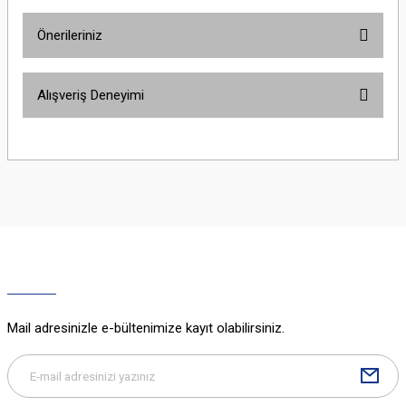
Önerileriniz
Yorum Yaz
Bu ürünün fiyat bilgisi, resim, ürün açıklamalarında ve diğer konularda
Alışveriş Deneyimi
yetersiz gördüğünüz noktaları öneri formunu kullanarak tarafımıza
iletebilirsiniz.
Görüş ve önerileriniz için teşekkür ederiz.
Sitemize ilk yorumu siz yapın!
Ürün resmi kalitesiz, bozuk veya görüntülenemiyor.
Ürün açıklamasında eksik bilgiler bulunuyor.
Deneyimini Paylaş
Ürün bilgilerinde hatalar bulunuyor.
Ürün fiyatı diğer sitelerden daha pahalı.
Bu ürüne benzer farklı alternatifler olmalı.
Mail adresinizle e-bültenimize kayıt olabilirsiniz.
Gönder