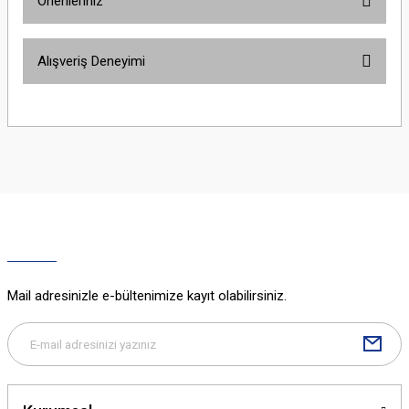
Önerileriniz
Yorum Yaz
Bu ürünün fiyat bilgisi, resim, ürün açıklamalarında ve diğer konularda
Alışveriş Deneyimi
yetersiz gördüğünüz noktaları öneri formunu kullanarak tarafımıza
iletebilirsiniz.
Görüş ve önerileriniz için teşekkür ederiz.
Sitemize ilk yorumu siz yapın!
Ürün resmi kalitesiz, bozuk veya görüntülenemiyor.
Ürün açıklamasında eksik bilgiler bulunuyor.
Deneyimini Paylaş
Ürün bilgilerinde hatalar bulunuyor.
Ürün fiyatı diğer sitelerden daha pahalı.
Bu ürüne benzer farklı alternatifler olmalı.
Mail adresinizle e-bültenimize kayıt olabilirsiniz.
Gönder