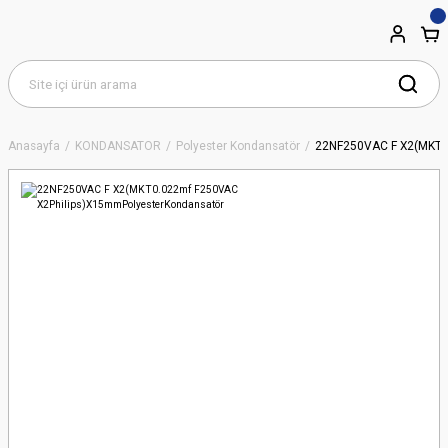
Anasayfa
KONDANSATÖR
Polyester Kondansatör
22NF250VAC F X2(MKT0