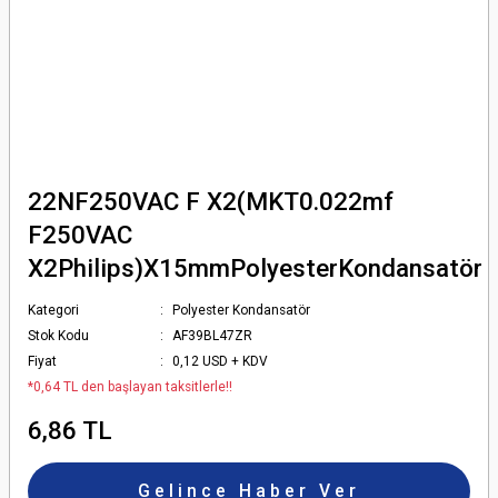
22NF250VAC F X2(MKT0.022mf
F250VAC
X2Philips)X15mmPolyesterKondansatör
Kategori
Polyester Kondansatör
Stok Kodu
AF39BL47ZR
Fiyat
0,12 USD + KDV
*0,64 TL den başlayan taksitlerle!!
6,86 TL
Gelince Haber Ver