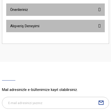
Önerileriniz
Yorum Yaz
Bu ürünün fiyat bilgisi, resim, ürün açıklamalarında ve diğer konularda
Alışveriş Deneyimi
yetersiz gördüğünüz noktaları öneri formunu kullanarak tarafımıza
iletebilirsiniz.
Görüş ve önerileriniz için teşekkür ederiz.
Sitemize ilk yorumu siz yapın!
Ürün resmi kalitesiz, bozuk veya görüntülenemiyor.
Ürün açıklamasında eksik bilgiler bulunuyor.
Deneyimini Paylaş
Ürün bilgilerinde hatalar bulunuyor.
Ürün fiyatı diğer sitelerden daha pahalı.
Bu ürüne benzer farklı alternatifler olmalı.
Mail adresinizle e-bültenimize kayıt olabilirsiniz.
Gönder