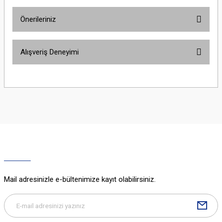
Önerileriniz
Yorum Yaz
Bu ürünün fiyat bilgisi, resim, ürün açıklamalarında ve diğer konularda
Alışveriş Deneyimi
yetersiz gördüğünüz noktaları öneri formunu kullanarak tarafımıza
iletebilirsiniz.
Görüş ve önerileriniz için teşekkür ederiz.
Sitemize ilk yorumu siz yapın!
Ürün resmi kalitesiz, bozuk veya görüntülenemiyor.
Ürün açıklamasında eksik bilgiler bulunuyor.
Deneyimini Paylaş
Ürün bilgilerinde hatalar bulunuyor.
Ürün fiyatı diğer sitelerden daha pahalı.
Bu ürüne benzer farklı alternatifler olmalı.
Mail adresinizle e-bültenimize kayıt olabilirsiniz.
Gönder