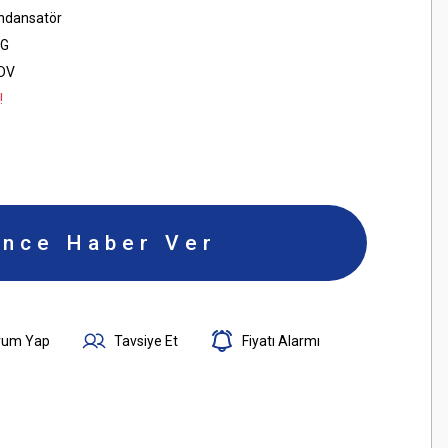
ondansatör
G
KDV
!
ince Haber Ver
rum Yap
Tavsiye Et
Fiyatı Alarmı