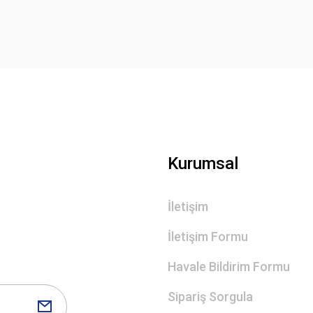
Deneyimini Paylaş
Yorum Yaz
Gönder
Kurumsal
İletişim
İletişim Formu
Havale Bildirim Formu
Sipariş Sorgula