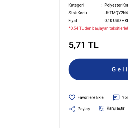
Kategori
Polyester K
Stok Kodu
JHTMQY2N4
Fiyat
0,10 USD + 
*0,54 TL den başlayan taksitlerle!
5,71 TL
Gel
Yo
Karşılaştır
Paylaş