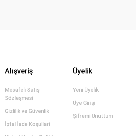
Alışveriş
Üyelik
Mesafeli Satış
Yeni Üyelik
Sözleşmesi
Üye Girişi
Gizlilik ve Güvenlik
Şifremi Unuttum
İptal İade Koşullari