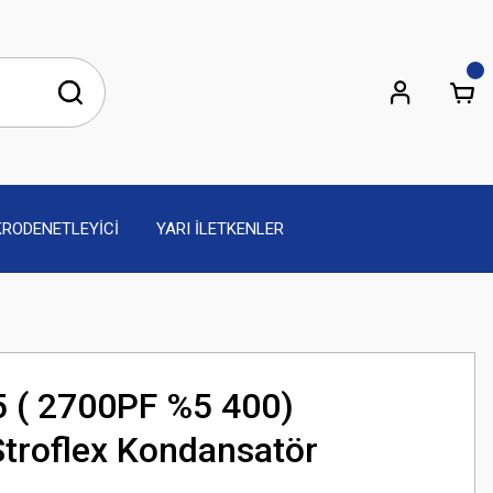
KRODENETLEYİCİ
YARI İLETKENLER
 ( 2700PF %5 400)
roflex Kondansatör