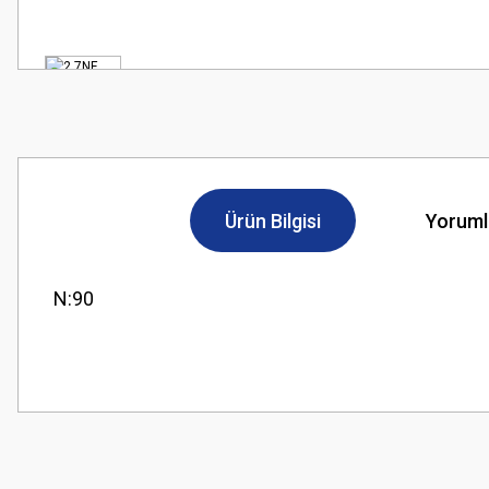
Ürün Bilgisi
Yoruml
N:90
Bu ürünün fiyat bilgisi, resim, ürün açıklamalarında ve diğer konularda
Görüş ve önerileriniz için teşekkür ederiz.
Ürün resmi kalitesiz, bozuk veya görüntülenemiyor.