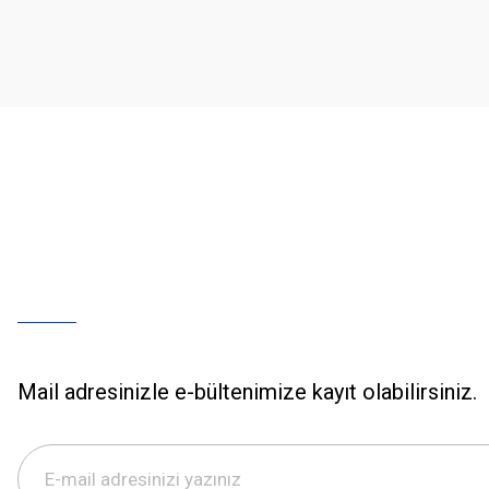
Ürün açıklamasında eksik bilgiler bulunuyor.
Ürün bilgilerinde hatalar bulunuyor.
Ürün fiyatı diğer sitelerden daha pahalı.
Bu ürüne benzer farklı alternatifler olmalı.
Mail adresinizle e-bültenimize kayıt olabilirsiniz.