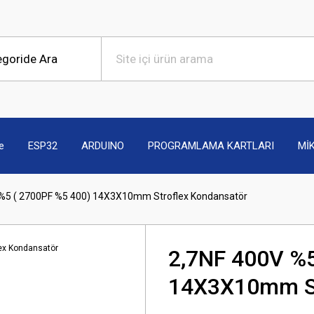
e
ESP32
ARDUINO
PROGRAMLAMA KARTLARI
Mİ
 %5 ( 2700PF %5 400) 14X3X10mm Stroflex Kondansatör
2,7NF 400V %5
14X3X10mm St