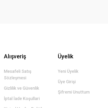
Alışveriş
Üyelik
Mesafeli Satış
Yeni Üyelik
Sözleşmesi
Üye Girişi
Gizlilik ve Güvenlik
Şifremi Unuttum
İptal İade Koşullari