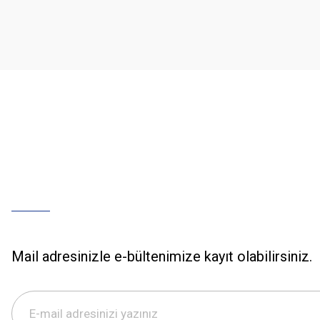
Ürün açıklamasında eksik bilgiler bulunuyor.
Ürün bilgilerinde hatalar bulunuyor.
Ürün fiyatı diğer sitelerden daha pahalı.
Bu ürüne benzer farklı alternatifler olmalı.
Mail adresinizle e-bültenimize kayıt olabilirsiniz.