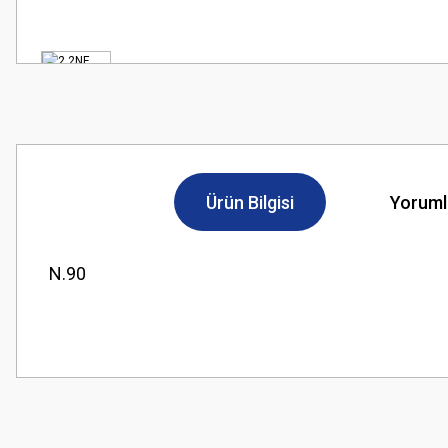
Ürün Bilgisi
Yoruml
N.90
Bu ürünün fiyat bilgisi, resim, ürün açıklamalarında ve diğer konularda
Görüş ve önerileriniz için teşekkür ederiz.
Ürün resmi kalitesiz, bozuk veya görüntülenemiyor.