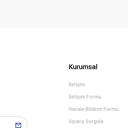
Deneyimini Paylaş
Yorum Yaz
Gönder
Kurumsal
İletişim
İletişim Formu
Havale Bildirim Formu
Sipariş Sorgula