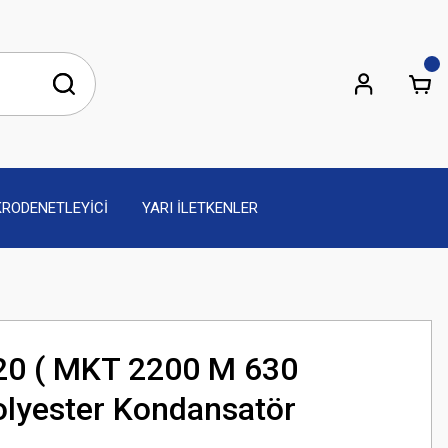
KRODENETLEYİCİ
YARI İLETKENLER
20 ( MKT 2200 M 630
lyester Kondansatör