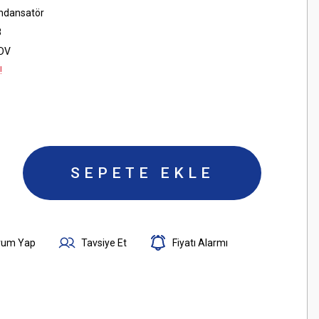
ondansatör
8
KDV
!
SEPETE EKLE
rum Yap
Tavsiye Et
Fiyatı Alarmı