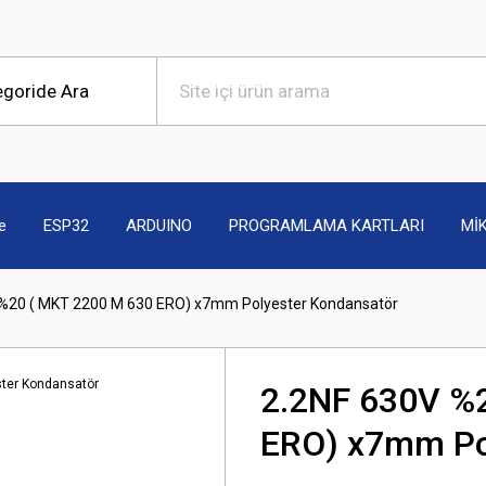
e
ESP32
ARDUINO
PROGRAMLAMA KARTLARI
Mİ
 %20 ( MKT 2200 M 630 ERO) x7mm Polyester Kondansatör
2.2NF 630V %
ERO) x7mm Po