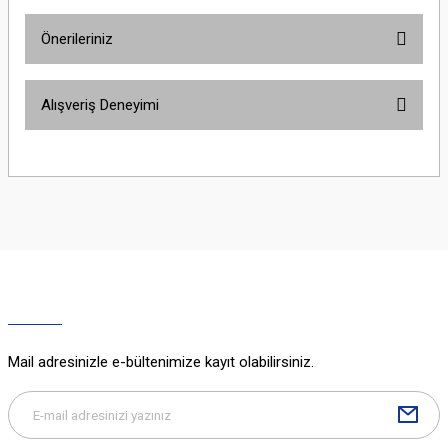
Önerileriniz
Yorum Yaz
Bu ürünün fiyat bilgisi, resim, ürün açıklamalarında ve diğer konularda
Alışveriş Deneyimi
yetersiz gördüğünüz noktaları öneri formunu kullanarak tarafımıza
iletebilirsiniz.
Görüş ve önerileriniz için teşekkür ederiz.
Sitemize ilk yorumu siz yapın!
Ürün resmi kalitesiz, bozuk veya görüntülenemiyor.
Ürün açıklamasında eksik bilgiler bulunuyor.
Deneyimini Paylaş
Ürün bilgilerinde hatalar bulunuyor.
Ürün fiyatı diğer sitelerden daha pahalı.
Bu ürüne benzer farklı alternatifler olmalı.
Mail adresinizle e-bültenimize kayıt olabilirsiniz.
Gönder