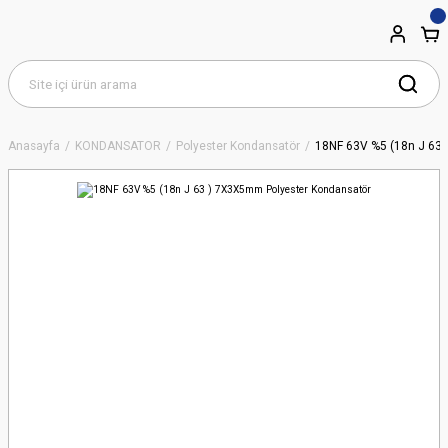
Anasayfa
KONDANSATÖR
Polyester Kondansatör
18NF 63V %5 (18n J 63