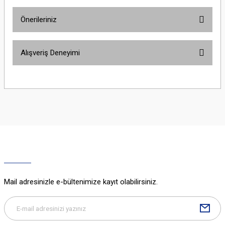
Önerileriniz
Yorum Yaz
Bu ürünün fiyat bilgisi, resim, ürün açıklamalarında ve diğer konularda
Alışveriş Deneyimi
yetersiz gördüğünüz noktaları öneri formunu kullanarak tarafımıza
iletebilirsiniz.
Görüş ve önerileriniz için teşekkür ederiz.
Sitemize ilk yorumu siz yapın!
Ürün resmi kalitesiz, bozuk veya görüntülenemiyor.
Ürün açıklamasında eksik bilgiler bulunuyor.
Deneyimini Paylaş
Ürün bilgilerinde hatalar bulunuyor.
Ürün fiyatı diğer sitelerden daha pahalı.
Bu ürüne benzer farklı alternatifler olmalı.
Mail adresinizle e-bültenimize kayıt olabilirsiniz.
Gönder