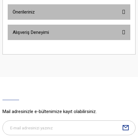
Önerileriniz
Yorum Yaz
Bu ürünün fiyat bilgisi, resim, ürün açıklamalarında ve diğer konularda
Alışveriş Deneyimi
yetersiz gördüğünüz noktaları öneri formunu kullanarak tarafımıza
iletebilirsiniz.
Görüş ve önerileriniz için teşekkür ederiz.
Sitemize ilk yorumu siz yapın!
Ürün resmi kalitesiz, bozuk veya görüntülenemiyor.
Ürün açıklamasında eksik bilgiler bulunuyor.
Deneyimini Paylaş
Ürün bilgilerinde hatalar bulunuyor.
Ürün fiyatı diğer sitelerden daha pahalı.
Bu ürüne benzer farklı alternatifler olmalı.
Mail adresinizle e-bültenimize kayıt olabilirsiniz.
Gönder