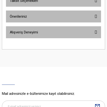
Taksit Seçenekleri
Bu ürüne ilk yorumu siz yapın!
Önerileriniz
Yorum Yaz
Bu ürünün fiyat bilgisi, resim, ürün açıklamalarında ve diğer konularda
Alışveriş Deneyimi
yetersiz gördüğünüz noktaları öneri formunu kullanarak tarafımıza
iletebilirsiniz.
Görüş ve önerileriniz için teşekkür ederiz.
Sitemize ilk yorumu siz yapın!
Ürün resmi kalitesiz, bozuk veya görüntülenemiyor.
Ürün açıklamasında eksik bilgiler bulunuyor.
Deneyimini Paylaş
Ürün bilgilerinde hatalar bulunuyor.
Ürün fiyatı diğer sitelerden daha pahalı.
Bu ürüne benzer farklı alternatifler olmalı.
Mail adresinizle e-bültenimize kayıt olabilirsiniz.