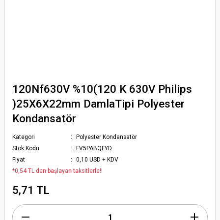
120Nf630V %10(120 K 630V Philips
)25X6X22mm DamlaTipi Polyester
Kondansatör
Kategori
Polyester Kondansatör
Stok Kodu
FV5PABQFYD
Fiyat
0,10 USD + KDV
*0,54 TL den başlayan taksitlerle!!
5,71 TL