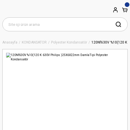
Anasayfa
KONDANSATÖR
Polyester Kondansatör
120Nf630V %10(120 K 6