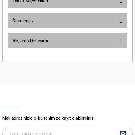
Taksit Seçenekleri
Bu ürüne ilk yorumu siz yapın!
Önerileriniz
Yorum Yaz
Bu ürünün fiyat bilgisi, resim, ürün açıklamalarında ve diğer konularda
Alışveriş Deneyimi
yetersiz gördüğünüz noktaları öneri formunu kullanarak tarafımıza
iletebilirsiniz.
Görüş ve önerileriniz için teşekkür ederiz.
Sitemize ilk yorumu siz yapın!
Ürün resmi kalitesiz, bozuk veya görüntülenemiyor.
Ürün açıklamasında eksik bilgiler bulunuyor.
Deneyimini Paylaş
Ürün bilgilerinde hatalar bulunuyor.
Ürün fiyatı diğer sitelerden daha pahalı.
Bu ürüne benzer farklı alternatifler olmalı.
Mail adresinizle e-bültenimize kayıt olabilirsiniz.