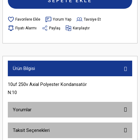
SEPETE EKLE
Yorum Yap
Tavsiye Et
Fiyatı Alarmı
Paylaş
Karşılaştır
Ürün Bilgisi
10uf 250v Axial Polyester Kondansatör
N:10
Yorumlar
Taksit Seçenekleri
Bu ürüne ilk yorumu siz yapın!