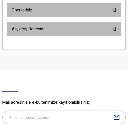
Önerileriniz
Yorum Yaz
Bu ürünün fiyat bilgisi, resim, ürün açıklamalarında ve diğer konularda
Alışveriş Deneyimi
yetersiz gördüğünüz noktaları öneri formunu kullanarak tarafımıza
iletebilirsiniz.
Görüş ve önerileriniz için teşekkür ederiz.
Sitemize ilk yorumu siz yapın!
Ürün resmi kalitesiz, bozuk veya görüntülenemiyor.
Ürün açıklamasında eksik bilgiler bulunuyor.
Deneyimini Paylaş
Ürün bilgilerinde hatalar bulunuyor.
Ürün fiyatı diğer sitelerden daha pahalı.
Bu ürüne benzer farklı alternatifler olmalı.
Mail adresinizle e-bültenimize kayıt olabilirsiniz.
Gönder