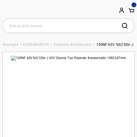
Anasayfa
KONDANSATÖR
Polyester Kondansatör
100NF 63V %5(100n J 6