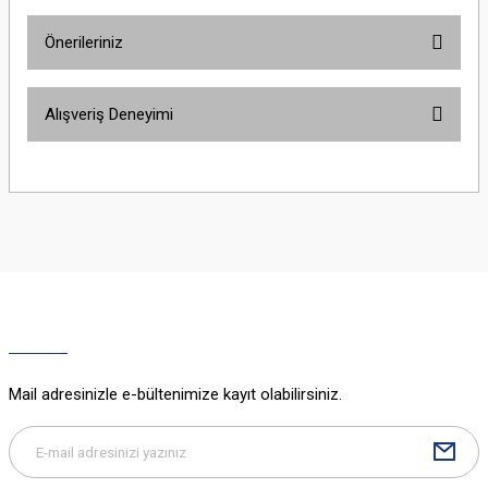
Önerileriniz
Yorum Yaz
Bu ürünün fiyat bilgisi, resim, ürün açıklamalarında ve diğer konularda
Alışveriş Deneyimi
yetersiz gördüğünüz noktaları öneri formunu kullanarak tarafımıza
iletebilirsiniz.
Görüş ve önerileriniz için teşekkür ederiz.
Sitemize ilk yorumu siz yapın!
Ürün resmi kalitesiz, bozuk veya görüntülenemiyor.
Ürün açıklamasında eksik bilgiler bulunuyor.
Deneyimini Paylaş
Ürün bilgilerinde hatalar bulunuyor.
Ürün fiyatı diğer sitelerden daha pahalı.
Bu ürüne benzer farklı alternatifler olmalı.
Mail adresinizle e-bültenimize kayıt olabilirsiniz.
Gönder