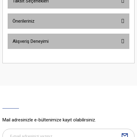
Taksit Seçenekleri
Bu ürüne ilk yorumu siz yapın!
Önerileriniz
Yorum Yaz
Bu ürünün fiyat bilgisi, resim, ürün açıklamalarında ve diğer konularda
Alışveriş Deneyimi
yetersiz gördüğünüz noktaları öneri formunu kullanarak tarafımıza
iletebilirsiniz.
Görüş ve önerileriniz için teşekkür ederiz.
Sitemize ilk yorumu siz yapın!
Ürün resmi kalitesiz, bozuk veya görüntülenemiyor.
Ürün açıklamasında eksik bilgiler bulunuyor.
Deneyimini Paylaş
Ürün bilgilerinde hatalar bulunuyor.
Ürün fiyatı diğer sitelerden daha pahalı.
Bu ürüne benzer farklı alternatifler olmalı.
Mail adresinizle e-bültenimize kayıt olabilirsiniz.