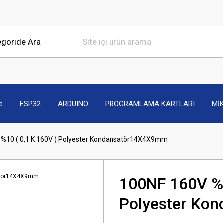
e
ESP32
ARDUINO
PROGRAMLAMA KARTLARI
Mİ
 %10 ( 0,1 K 160V ) Polyester Kondansatör14X4X9mm
100NF 160V %1
Polyester Ko