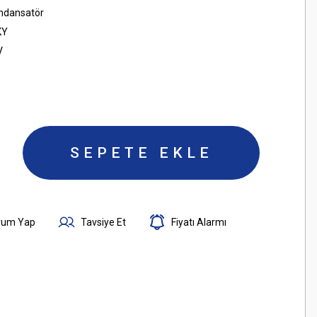
ondansatör
KY
V
SEPETE EKLE
rum Yap
Tavsiye Et
Fiyatı Alarmı