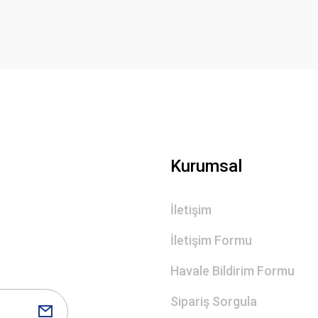
Deneyimini Paylaş
Yorum Yaz
Gönder
Kurumsal
İletişim
İletişim Formu
Havale Bildirim Formu
Sipariş Sorgula