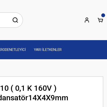
KRODENETLEYİCİ
YARI İLETKENLER
0 ( 0,1 K 160V )
ndansatör14X4X9mm