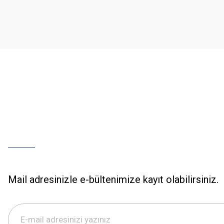
Ürün açıklamasında eksik bilgiler bulunuyor.
Ürün bilgilerinde hatalar bulunuyor.
Ürün fiyatı diğer sitelerden daha pahalı.
Bu ürüne benzer farklı alternatifler olmalı.
Mail adresinizle e-bültenimize kayıt olabilirsiniz.