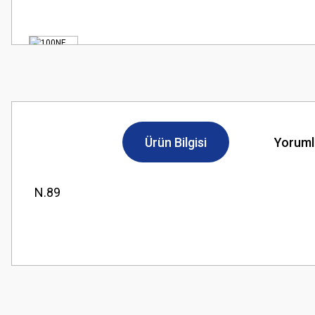
Ürün Bilgisi
Yoruml
N.89
Bu ürünün fiyat bilgisi, resim, ürün açıklamalarında ve diğer konularda
Görüş ve önerileriniz için teşekkür ederiz.
Ürün resmi kalitesiz, bozuk veya görüntülenemiyor.