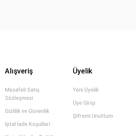
Alışveriş
Üyelik
Mesafeli Satış
Yeni Üyelik
Sözleşmesi
Üye Girişi
Gizlilik ve Güvenlik
Şifremi Unuttum
İptal İade Koşullari