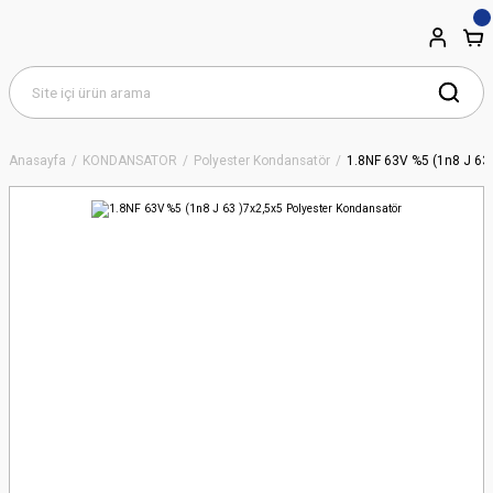
Anasayfa
KONDANSATÖR
Polyester Kondansatör
1.8NF 63V %5 (1n8 J 63