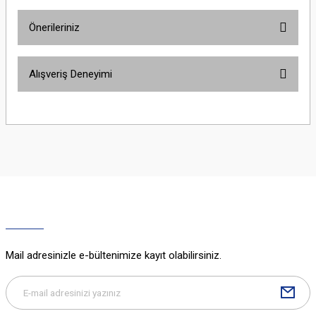
Önerileriniz
Yorum Yaz
Bu ürünün fiyat bilgisi, resim, ürün açıklamalarında ve diğer konularda
Alışveriş Deneyimi
yetersiz gördüğünüz noktaları öneri formunu kullanarak tarafımıza
iletebilirsiniz.
Görüş ve önerileriniz için teşekkür ederiz.
Sitemize ilk yorumu siz yapın!
Ürün resmi kalitesiz, bozuk veya görüntülenemiyor.
Ürün açıklamasında eksik bilgiler bulunuyor.
Deneyimini Paylaş
Ürün bilgilerinde hatalar bulunuyor.
Ürün fiyatı diğer sitelerden daha pahalı.
Bu ürüne benzer farklı alternatifler olmalı.
Mail adresinizle e-bültenimize kayıt olabilirsiniz.
Gönder