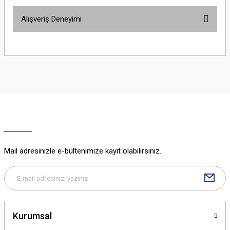
Bu ürünün fiyat bilgisi, resim, ürün açıklamalarında ve diğer konularda
Alışveriş Deneyimi
yetersiz gördüğünüz noktaları öneri formunu kullanarak tarafımıza
iletebilirsiniz.
Görüş ve önerileriniz için teşekkür ederiz.
Sitemize ilk yorumu siz yapın!
Ürün resmi kalitesiz, bozuk veya görüntülenemiyor.
Ürün açıklamasında eksik bilgiler bulunuyor.
Deneyimini Paylaş
Ürün bilgilerinde hatalar bulunuyor.
Ürün fiyatı diğer sitelerden daha pahalı.
Bu ürüne benzer farklı alternatifler olmalı.
Mail adresinizle e-bültenimize kayıt olabilirsiniz.
Gönder
Kurumsal