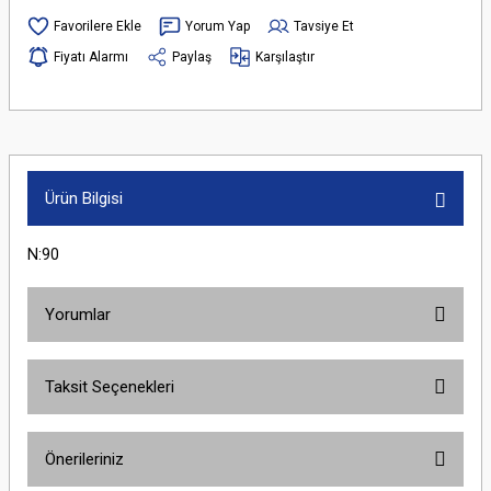
Yorum Yap
Tavsiye Et
Fiyatı Alarmı
Paylaş
Karşılaştır
Ürün Bilgisi
N:90
Yorumlar
Taksit Seçenekleri
Bu ürüne ilk yorumu siz yapın!
Önerileriniz
Yorum Yaz