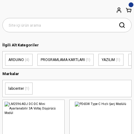
İlgili Alt Kategoriler
ARDUINO
(4)
PROGRAMLAMA KARTLARI
(1)
YAZILIM
(1)
D
Markalar
labcenter
(1)