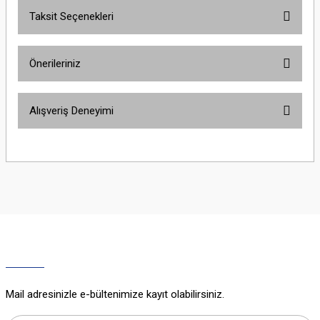
Taksit Seçenekleri
Bu ürüne ilk yorumu siz yapın!
Önerileriniz
Yorum Yaz
Bu ürünün fiyat bilgisi, resim, ürün açıklamalarında ve diğer konularda
Alışveriş Deneyimi
yetersiz gördüğünüz noktaları öneri formunu kullanarak tarafımıza
iletebilirsiniz.
Görüş ve önerileriniz için teşekkür ederiz.
Sitemize ilk yorumu siz yapın!
Ürün resmi kalitesiz, bozuk veya görüntülenemiyor.
Ürün açıklamasında eksik bilgiler bulunuyor.
Deneyimini Paylaş
Ürün bilgilerinde hatalar bulunuyor.
Ürün fiyatı diğer sitelerden daha pahalı.
Bu ürüne benzer farklı alternatifler olmalı.
Mail adresinizle e-bültenimize kayıt olabilirsiniz.