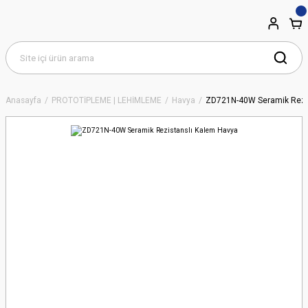
Anasayfa
PROTOTİPLEME | LEHİMLEME
Havya
ZD721N-40W Seramik Rezis