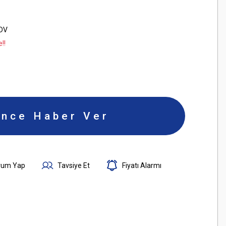
KDV
!!
ince Haber Ver
rum Yap
Tavsiye Et
Fiyatı Alarmı