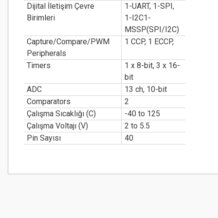
Dijital İletişim Çevre
1-UART, 1-SPI,
Birimleri
1-I2C1-
MSSP(SPI/I2C)
Capture/Compare/PWM
1 CCP, 1 ECCP,
Peripherals
Timers
1 x 8-bit, 3 x 16-
bit
ADC
13 ch, 10-bit
Comparators
2
Çalışma Sıcaklığı (C)
-40 to 125
Çalışma Voltajı (V)
2 to 5.5
Pin Sayısı
40