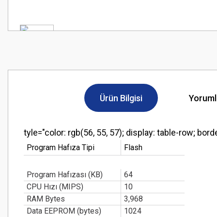
Ürün Bilgisi
Yoruml
tyle="color: rgb(56, 55, 57); display: table-row; bord
Program Hafıza Tipi
Flash
Program Hafızası (KB)
64
CPU Hızı (MIPS)
10
RAM Bytes
3,968
Data EEPROM (bytes)
1024