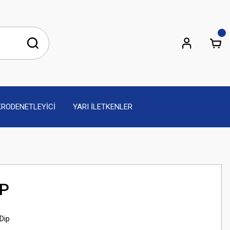
KRODENETLEYİCİ
YARI İLETKENLER
/P
 Dip