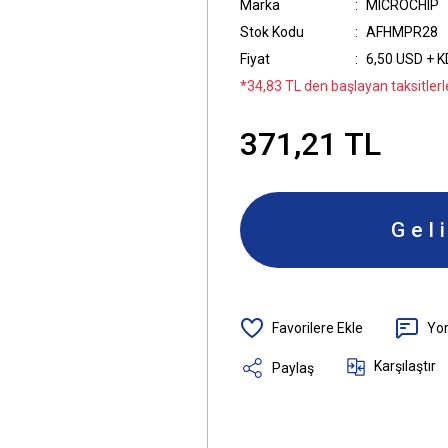
Marka
MICROCHIP
Stok Kodu
AFHMPR28
Fiyat
6,50 USD + 
*34,83 TL den başlayan taksitlerle
371,21 TL
Gel
Yo
Karşılaştır
Paylaş