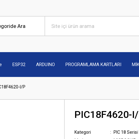
e
ESP32
ARDUINO
PROGRAMLAMA KARTLARI
Mİ
C18F4620-I/P
PIC18F4620-I
Kategori
PIC 18 Serisi