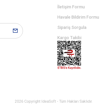
İletişim Formu
Havale Bildirim Formu
Sipariş Sorgula
Kargo Takibi
2026 Copyright IdeaSoft - Tüm Hakları Saklıdır.